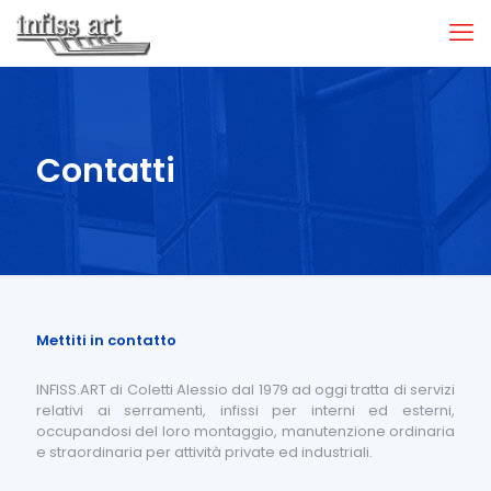
Contatti
Mettiti in contatto
INFISS.ART di Coletti Alessio dal 1979 ad oggi tratta di servizi
relativi ai serramenti, infissi per interni ed esterni,
occupandosi del loro montaggio, manutenzione ordinaria
e straordinaria per attività private ed industriali.